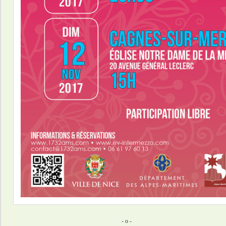
- o -