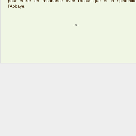
pour entrer en résonance avec l’acoustique et la spiritualit
l’Abbaye.
- o -