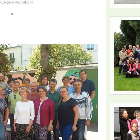
mezzoparis@gmail.com
- o -