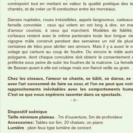
contrepoint tout en mettant en valeur la qualité poétique des t
chantés, et de créer un fil conducteur entre les morceaux.
Danses nuptiales, roues irrésistibles, appels langoureux, cadeaux
femelle convoitée : ceux qui volent en ont long à dire, en ma
d'amour courtois, à ceux qui marchent. Modèles de fidélité,
corbeaux restent avec le même partenaire toute leur longue vi
cigogne mâle construit pendant des semaines un nid de plusi
centaines de kilos pour abriter ses amours. Mais il y a aussi le co
volage qui carbure au coup de foudre. Ou encore le mâle autr
polygame, dont chaque concubine doit obtenir le consentement 
préférée sous peine de subir les foudres de la matrone. La femell
de Bassan quant à elle est volage mais son fiancé veille au grain 
Chez les oiseaux, l'amour se chante, se bâtit, se danse, se 
avec l'art consommé de faire sa cour, et l'on ne peut que voi
rapprochements inévitables avec les comportements huma
C'est ce que nous espérons raconter dans ce spectacle.
- o -
Dispositif scénique
Taille minimum plateau
: 7m d'ouverture, 5m de profondeur
Accessoires:
Tables sur 6m, 20 chaises, un piano
Lumière
: plein feux type lumière de concert