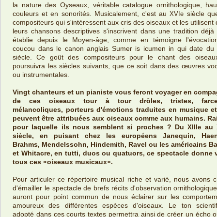
la nature des Oyseaux, véritable catalogue ornithologique, ha
couleurs et en sonorités. Musicalement, c'est au
siècle qu
XVIe
compositeurs qui s'intéressent aux cris des oiseaux et les utilisent
leurs chansons descriptives s'inscrivent dans une tradition déjà
établie depuis le Moyen-âge, comme en témoigne l'évocatio
coucou dans le canon anglais Sumer is icumen in qui date du
siècle. Ce goût des compositeurs pour le chant des oiseau
poursuivra les siècles suivants, que ce soit dans des œuvres vo
ou instrumentales.
Vingt chanteurs et un pianiste vous feront voyager en compa
de ces oiseaux tour à tour drôles, tristes, farce
mélancoliques, porteurs d'émotions traduites en musique et
peuvent être attribuées aux oiseaux comme aux humains. Ra
pour laquelle ils nous semblent si proches ? Du
au
XIIIe
siècle, en puisant chez les européens Janequin, Haen
Brahms, Mendelssohn, Hindemith, Ravel ou les américains Ba
et Whitacre, en tutti, duos ou quatuors, ce spectacle donne 
tous ces «oiseaux musicaux».
Pour articuler ce répertoire musical riche et varié, nous avons c
d'émailler le spectacle de brefs récits d'observation ornithologique
auront pour point commun de nous éclairer sur les comportem
amoureux des différentes espèces d'oiseaux. Le ton scientif
adopté dans ces courts textes permettra ainsi de créer un écho 